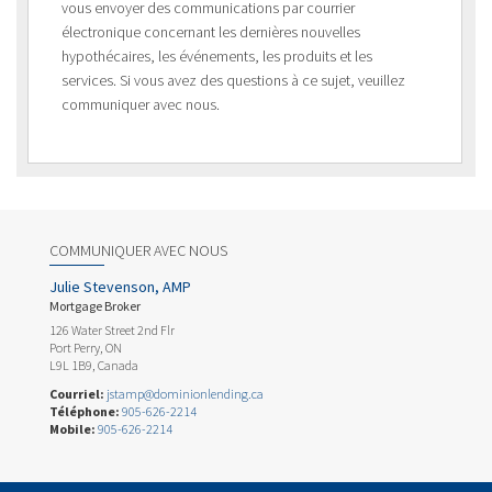
vous envoyer des communications par courrier
électronique concernant les dernières nouvelles
hypothécaires, les événements, les produits et les
services. Si vous avez des questions à ce sujet, veuillez
communiquer avec nous.
COMMUNIQUER AVEC NOUS
Julie Stevenson, AMP
Mortgage Broker
126 Water Street 2nd Flr
Port Perry, ON
L9L 1B9, Canada
Courriel:
jstamp@dominionlending.ca
Téléphone:
905-626-2214
Mobile:
905-626-2214